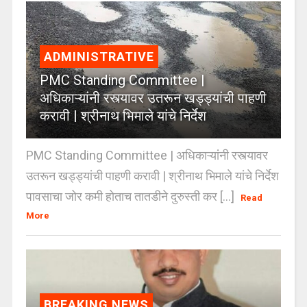
ADMINISTRATIVE
PMC Standing Committee |
अधिकाऱ्यांनी रस्त्यावर उतरून खड्ड्यांची पाहणी
करावी | श्रीनाथ भिमाले यांचे निर्देश
PMC Standing Committee | अधिकाऱ्यांनी रस्त्यावर
उतरून खड्ड्यांची पाहणी करावी | श्रीनाथ भिमाले यांचे निर्देश
पावसाचा जोर कमी होताच तातडीने दुरुस्ती कर [...]
Read
More
BREAKING NEWS