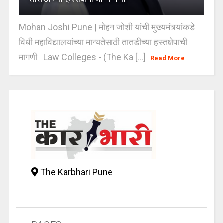
Mohan Joshi Pune | मोहन जोशी यांची मुख्यमंत्र्यांकडे
विधी महाविद्यालयांच्या मान्यतेसाठी तातडीच्या हस्तक्षेपाची
मागणी Law Colleges - (The Ka [...]
Read More
The Karbhari Pune