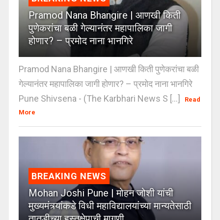
Pramod Nana Bhangire | आणखी किती
पुणेकरांचा बळी गेल्यानंतर महापालिका जागी
होणार? – प्रमोद नाना भानगिरे
Pramod Nana Bhangire | आणखी किती पुणेकरांचा बळी
गेल्यानंतर महापालिका जागी होणार? – प्रमोद नाना भानगिरे
Pune Shivsena - (The Karbhari News S [...]
Read
More
BREAKING NEWS
Mohan Joshi Pune | मोहन जोशी यांची
मुख्यमंत्र्यांकडे विधी महाविद्यालयांच्या मान्यतेसाठी
तातडीच्या हस्तक्षेपाची मागणी