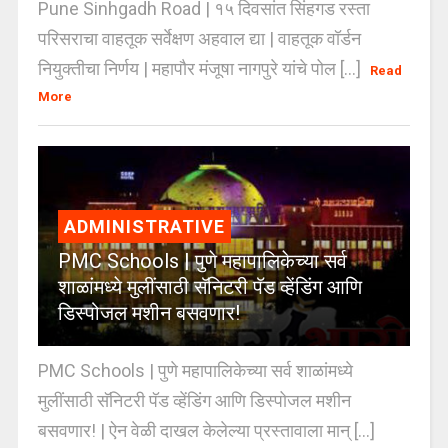
Pune Sinhgadh Road | १५ दिवसांत सिंहगड रस्ता
परिसराचा वाहतूक सर्वेक्षण अहवाल द्या | वाहतूक वॉर्डन
नियुक्तीचा निर्णय | महापौर मंजूषा नागपुरे यांचे पोल [...]
Read
More
ADMINISTRATIVE
PMC Schools | पुणे महापालिकेच्या सर्व
शाळांमध्ये मुलींसाठी सॅनिटरी पॅड व्हेंडिंग आणि
डिस्पोजल मशीन बसवणार!
PMC Schools | पुणे महापालिकेच्या सर्व शाळांमध्ये
मुलींसाठी सॅनिटरी पॅड व्हेंडिंग आणि डिस्पोजल मशीन
बसवणार! | ऐन वेळी दाखल केलेल्या प्रस्तावाला मान् [...]