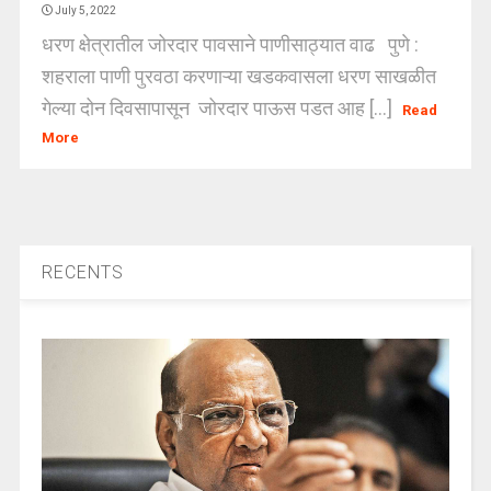
July 5, 2022
धरण क्षेत्रातील जोरदार पावसाने पाणीसाठ्यात वाढ पुणे :
शहराला पाणी पुरवठा करणाऱ्या खडकवासला धरण साखळीत
गेल्या दोन दिवसापासून जोरदार पाऊस पडत आह [...]
Read
More
RECENTS