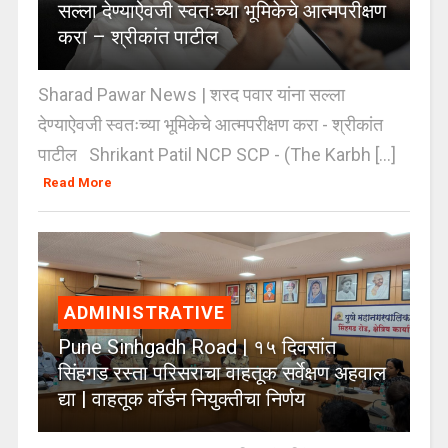
सल्ला देण्याऐवजी स्वतःच्या भूमिकेचे आत्मपरीक्षण
करा – श्रीकांत पाटील
Sharad Pawar News | शरद पवार यांना सल्ला
देण्याऐवजी स्वतःच्या भूमिकेचे आत्मपरीक्षण करा - श्रीकांत
पाटील Shrikant Patil NCP SCP - (The Karbh [...]
Read More
ADMINISTRATIVE
Pune Sinhgadh Road | १५ दिवसांत
सिंहगड रस्ता परिसराचा वाहतूक सर्वेक्षण अहवाल
द्या | वाहतूक वॉर्डन नियुक्तीचा निर्णय