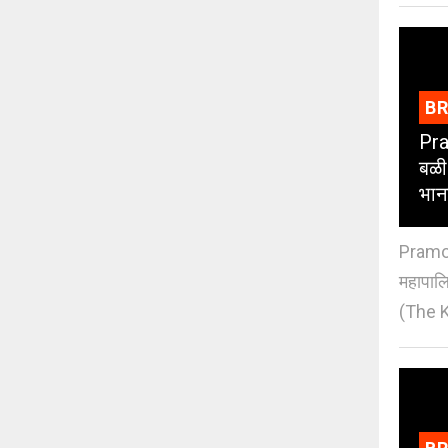
B
Pra
बळी
भान
Pramod
महापाल
(The K