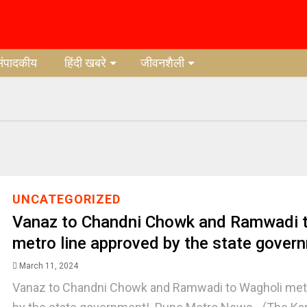
संपादकीय
हिंदी खबरे
जीवनशैली
UNCATEGORIZED
Vanaz to Chandni Chowk and Ramwadi 
metro line approved by the state gover
March 11, 2024
Vanaz to Chandni Chowk and Ramwadi to Wagholi metr