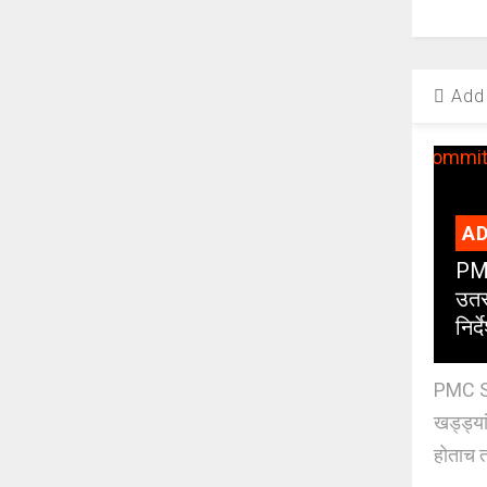
Add 
AD
PMC
उतर
निर्द
PMC St
खड्ड्या
होताच त