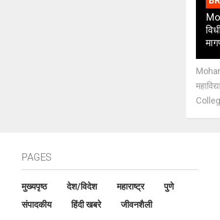
B
Moh
विधी
माग
Mohan J
महाविद्
Colleg
PAGES
मुख्यपृष्ठ
देश/विदेश
महाराष्ट्र
पुणे
संपादकीय
हिंदी खबरे
जीवनशैली