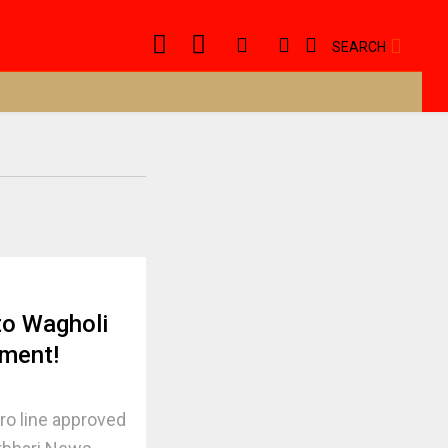
SEARCH
to Wagholi
nment!
o line approved