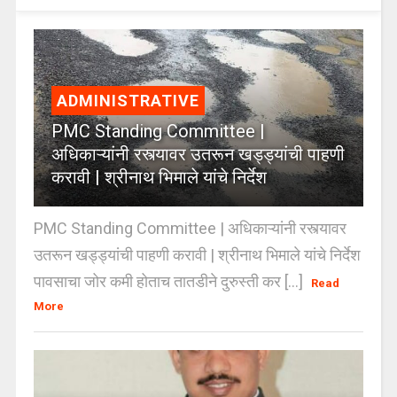
ADMINISTRATIVE
PMC Standing Committee |
अधिकाऱ्यांनी रस्त्यावर उतरून खड्ड्यांची पाहणी
करावी | श्रीनाथ भिमाले यांचे निर्देश
PMC Standing Committee | अधिकाऱ्यांनी रस्त्यावर
उतरून खड्ड्यांची पाहणी करावी | श्रीनाथ भिमाले यांचे निर्देश
पावसाचा जोर कमी होताच तातडीने दुरुस्ती कर [...]
Read
More