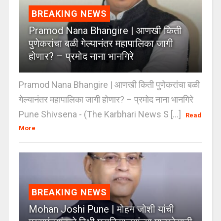
BREAKING NEWS
Pramod Nana Bhangire | आणखी किती
पुणेकरांचा बळी गेल्यानंतर महापालिका जागी
होणार? – प्रमोद नाना भानगिरे
Pramod Nana Bhangire | आणखी किती पुणेकरांचा बळी
गेल्यानंतर महापालिका जागी होणार? – प्रमोद नाना भानगिरे
Pune Shivsena - (The Karbhari News S [...]
Read
More
BREAKING NEWS
Mohan Joshi Pune | मोहन जोशी यांची