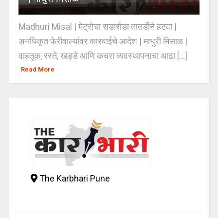
Madhuri Misal | मेट्रोचा राडारोडा तातडीने हटवा |
अनधिकृत फेरीवाल्यांवर कारवाईचे आदेश | माधुरी मिसाळ |
वाहतूक, रस्ते, खड्डे आणि कचरा व्यवस्थापनाचा आढा [...]
Read More
The Karbhari Pune