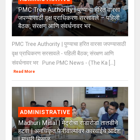
PMC Tree Authority | पुण्याचा हरित वारसा
जपण्यासाठी वृक्ष प्राधिकरण सरसावले – पहिली
बैठक; संरक्षण आणि संवर्धनावर भर
PMC Tree Authority | पुण्याचा हरित वारसा जपण्यासाठी
वृक्ष प्राधिकरण सरसावले - पहिली बैठक; संरक्षण आणि
संवर्धनावर भर Pune PMC News - (The Ka [...]
Read More
ADMINISTRATIVE
Madhuri Misal | मेट्रोचा राडारोडा तातडीने
हटवा | अनधिकृत फेरीवाल्यांवर कारवाईचे आदेश
| माधुरी मिसाळ