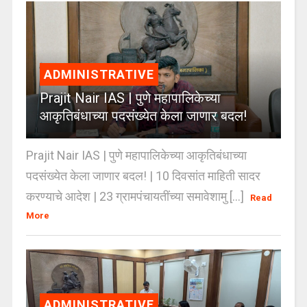
ADMINISTRATIVE
Prajit Nair IAS | पुणे महापालिकेच्या
आकृतिबंधाच्या पदसंख्येत केला जाणार बदल!
Prajit Nair IAS | पुणे महापालिकेच्या आकृतिबंधाच्या
पदसंख्येत केला जाणार बदल! | 10 दिवसांत माहिती सादर
करण्याचे आदेश | 23 ग्रामपंचायतींच्या समावेशामु [...]
Read
More
ADMINISTRATIVE