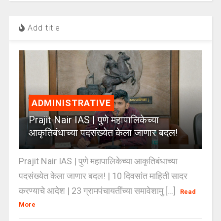
Add title
ADMINISTRATIVE
Prajit Nair IAS | पुणे महापालिकेच्या
आकृतिबंधाच्या पदसंख्येत केला जाणार बदल!
Prajit Nair IAS | पुणे महापालिकेच्या आकृतिबंधाच्या
पदसंख्येत केला जाणार बदल! | 10 दिवसांत माहिती सादर
करण्याचे आदेश | 23 ग्रामपंचायतींच्या समावेशामु [...]
Read
More