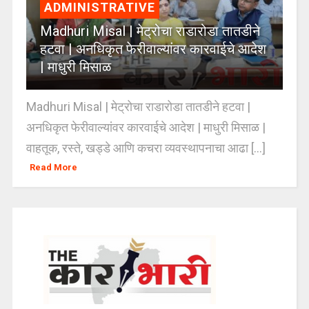
ADMINISTRATIVE
Madhuri Misal | मेट्रोचा राडारोडा तातडीने
हटवा | अनधिकृत फेरीवाल्यांवर कारवाईचे आदेश
| माधुरी मिसाळ
Madhuri Misal | मेट्रोचा राडारोडा तातडीने हटवा |
अनधिकृत फेरीवाल्यांवर कारवाईचे आदेश | माधुरी मिसाळ |
वाहतूक, रस्ते, खड्डे आणि कचरा व्यवस्थापनाचा आढा [...]
Read More