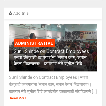
Add title
ADMINISTRATIVE
Sunil Shinde on Contract Employees |
मनपा कंत्राटी कामगारांना ‘समान काम, समान
वेतन’ मिळणारच! | कामगार नेते सुनील शिंदे
Sunil Shinde on Contract Employees | मनपा
कंत्राटी कामगारांना ‘समान काम, समान वेतन’ मिळणारच! |
कामगार नेते सुनील शिंदे कायदेशीर हक्कासाठी संघटितपणे [...]
Read More