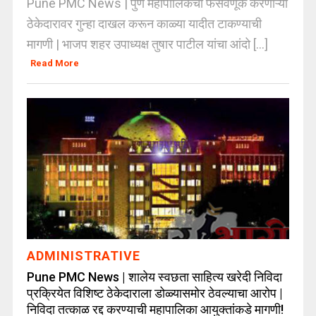
Pune PMC News | पुणे महापालिकेची फसवणूक करणाऱ्या
ठेकेदारावर गुन्हा दाखल करून काळ्या यादीत टाकण्याची
मागणी | भाजप शहर उपाध्यक्ष तुषार पाटील यांचा आंदो [...]
Read More
ADMINISTRATIVE
Pune PMC News | शालेय स्वछता साहित्य खरेदी निविदा
प्रक्रियेत विशिष्ट ठेकेदाराला डोळ्यासमोर ठेवल्याचा आरोप |
निविदा तत्काळ रद्द करण्याची महापालिका आयुक्तांकडे मागणी!