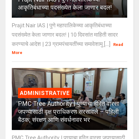
आकृतिबंधाच्या पदसंख्येत केला जाणार बदल!
Prajit Nair IAS | पुणे महापालिकेच्या आकृतिबंधाच्या
पदसंख्येत केला जाणार बदल! | 10 दिवसांत माहिती सादर
करण्याचे आदेश | 23 ग्रामपंचायतींच्या समावेशामु [...]
Read
More
ADMINISTRATIVE
PMC Tree Authority | पुण्याचा हरित वारसा
जपण्यासाठी वृक्ष प्राधिकरण सरसावले – पहिली
बैठक; संरक्षण आणि संवर्धनावर भर
PMC Tree Authority | पुण्याचा हरित वारसा जपण्यासाठी