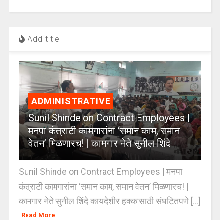
Add title
ADMINISTRATIVE
Sunil Shinde on Contract Employees |
मनपा कंत्राटी कामगारांना ‘समान काम, समान
वेतन’ मिळणारच! | कामगार नेते सुनील शिंदे
Sunil Shinde on Contract Employees | मनपा
कंत्राटी कामगारांना ‘समान काम, समान वेतन’ मिळणारच! |
कामगार नेते सुनील शिंदे कायदेशीर हक्कासाठी संघटितपणे [...]
Read More