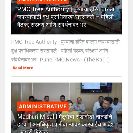
PMC Tree Authority | पुण्याचा हरित वारसा
जपण्यासाठी वृक्ष प्राधिकरण सरसावले – पहिली
बैठक; संरक्षण आणि संवर्धनावर भर
PMC Tree Authority | पुण्याचा हरित वारसा जपण्यासाठी
वृक्ष प्राधिकरण सरसावले - पहिली बैठक; संरक्षण आणि
संवर्धनावर भर Pune PMC News - (The Ka [...]
Read More
ADMINISTRATIVE
Madhuri Misal | मेट्रोचा राडारोडा तातडीने
हटवा | अनधिकृत फेरीवाल्यांवर कारवाईचे आदेश
| माधुरी मिसाळ