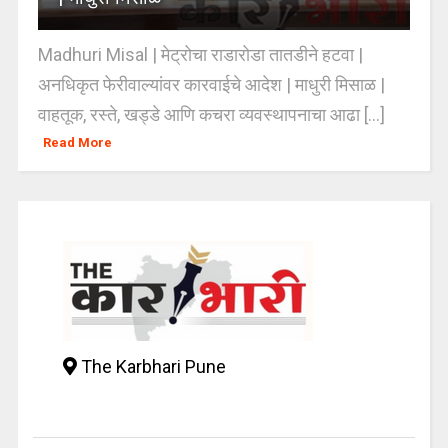
Madhuri Misal | मेट्रोचा राडारोडा तातडीने हटवा |
अनधिकृत फेरीवाल्यांवर कारवाईचे आदेश | माधुरी मिसाळ |
वाहतूक, रस्ते, खड्डे आणि कचरा व्यवस्थापनाचा आढा [...]
Read More
The Karbhari Pune