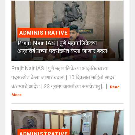
ADMINISTRATIVE
Prajit Nair IAS | पुणे महापालिकेच्या
आकृतिबंधाच्या पदसंख्येत केला जाणार बदल!
Prajit Nair IAS | पुणे महापालिकेच्या आकृतिबंधाच्या
पदसंख्येत केला जाणार बदल! | 10 दिवसांत माहिती सादर
करण्याचे आदेश | 23 ग्रामपंचायतींच्या समावेशामु [...]
Read
More
ADMINISTRATIVE