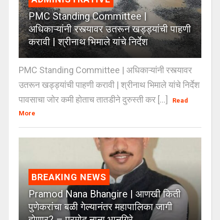
PMC Standing Committee |
अधिकाऱ्यांनी रस्त्यावर उतरून खड्ड्यांची पाहणी
करावी | श्रीनाथ भिमाले यांचे निर्देश
PMC Standing Committee | अधिकाऱ्यांनी रस्त्यावर
उतरून खड्ड्यांची पाहणी करावी | श्रीनाथ भिमाले यांचे निर्देश
पावसाचा जोर कमी होताच तातडीने दुरुस्ती कर [...]
Read
More
BREAKING NEWS
Pramod Nana Bhangire | आणखी किती
पुणेकरांचा बळी गेल्यानंतर महापालिका जागी
होणार? – प्रमोद नाना भानगिरे