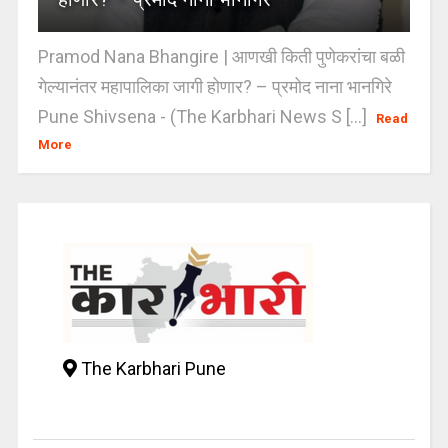
Pramod Nana Bhangire | आणखी किती पुणेकरांचा बळी
गेल्यानंतर महापालिका जागी होणार? – प्रमोद नाना भानगिरे
Pune Shivsena - (The Karbhari News S [...]
Read
More
The Karbhari Pune