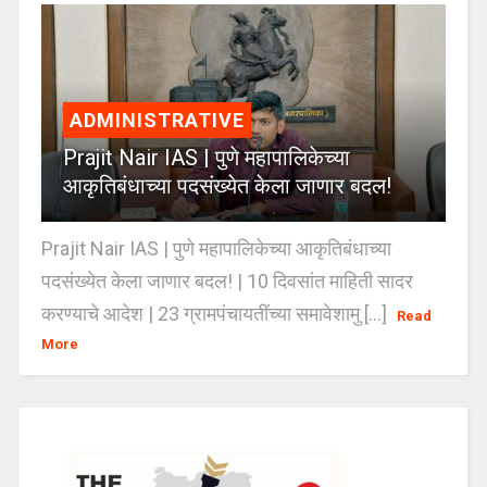
ADMINISTRATIVE
Prajit Nair IAS | पुणे महापालिकेच्या
आकृतिबंधाच्या पदसंख्येत केला जाणार बदल!
Prajit Nair IAS | पुणे महापालिकेच्या आकृतिबंधाच्या
पदसंख्येत केला जाणार बदल! | 10 दिवसांत माहिती सादर
करण्याचे आदेश | 23 ग्रामपंचायतींच्या समावेशामु [...]
Read
More