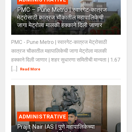
PMC – Pune Metro | स्वारगेट-कात्रज
मेट्रोसाठी कात्रज चौकातील महापालिकेची
जागा मेट्रोला मालकी हक्काने दिली जाणार
PMC - Pune Metro | स्वारगेट-कात्रज मेट्रोसाठी
कात्रज चौकातील महापालिकेची जागा मेट्रोला मालकी
हक्काने दिली जाणार | शहर सुधारणा समितीची मान्यता | 1.67
[...]
Read More
ADMINISTRATIVE
Prajit Nair IAS | पुणे महापालिकेच्या