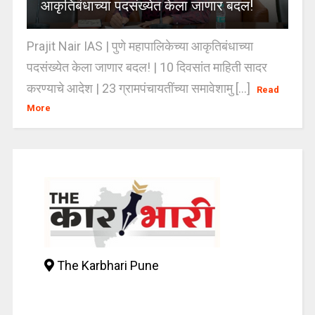
आकृतिबंधाच्या पदसंख्येत केला जाणार बदल!
Prajit Nair IAS | पुणे महापालिकेच्या आकृतिबंधाच्या
पदसंख्येत केला जाणार बदल! | 10 दिवसांत माहिती सादर
करण्याचे आदेश | 23 ग्रामपंचायतींच्या समावेशामु [...]
Read
More
The Karbhari Pune