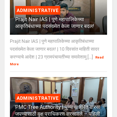
ADMINISTRATIVE
Prajit Nair IAS | पुणे महापालिकेच्या
आकृतिबंधाच्या पदसंख्येत केला जाणार बदल!
Prajit Nair IAS | पुणे महापालिकेच्या आकृतिबंधाच्या
पदसंख्येत केला जाणार बदल! | 10 दिवसांत माहिती सादर
करण्याचे आदेश | 23 ग्रामपंचायतींच्या समावेशामु [...]
Read
More
ADMINISTRATIVE
PMC Tree Authority | पुण्याचा हरित वारसा
जपण्यासाठी वृक्ष प्राधिकरण सरसावले – पहिली