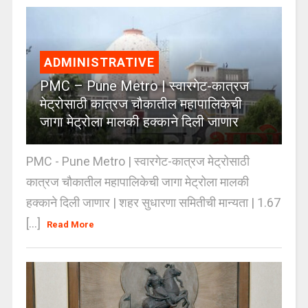
ADMINISTRATIVE
PMC – Pune Metro | स्वारगेट-कात्रज
मेट्रोसाठी कात्रज चौकातील महापालिकेची
जागा मेट्रोला मालकी हक्काने दिली जाणार
PMC - Pune Metro | स्वारगेट-कात्रज मेट्रोसाठी
कात्रज चौकातील महापालिकेची जागा मेट्रोला मालकी
हक्काने दिली जाणार | शहर सुधारणा समितीची मान्यता | 1.67
[...]
Read More