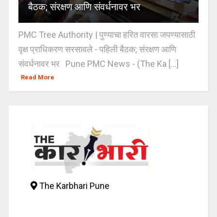
बैठक; संरक्षण आणि संवर्धनावर भर
PMC Tree Authority | पुण्याचा हरित वारसा जपण्यासाठी
वृक्ष प्राधिकरण सरसावले - पहिली बैठक; संरक्षण आणि
संवर्धनावर भर Pune PMC News - (The Ka [...]
Read More
The Karbhari Pune