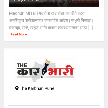
Madhuri Misal | मेट्रोचा राडारोडा तातडीने हटवा |
अनधिकृत फेरीवाल्यांवर कारवाईचे आदेश | माधुरी मिसाळ |
वाहतूक, रस्ते, खड्डे आणि कचरा व्यवस्थापनाचा आढा [...]
Read More
The Karbhari Pune