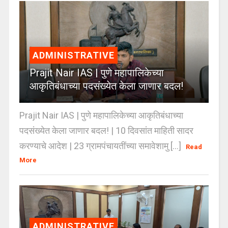
ADMINISTRATIVE
Prajit Nair IAS | पुणे महापालिकेच्या
आकृतिबंधाच्या पदसंख्येत केला जाणार बदल!
Prajit Nair IAS | पुणे महापालिकेच्या आकृतिबंधाच्या
पदसंख्येत केला जाणार बदल! | 10 दिवसांत माहिती सादर
करण्याचे आदेश | 23 ग्रामपंचायतींच्या समावेशामु [...]
Read
More
ADMINISTRATIVE