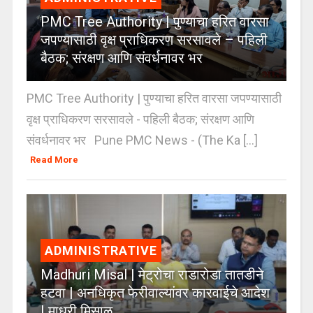
PMC Tree Authority | पुण्याचा हरित वारसा
जपण्यासाठी वृक्ष प्राधिकरण सरसावले – पहिली
बैठक; संरक्षण आणि संवर्धनावर भर
PMC Tree Authority | पुण्याचा हरित वारसा जपण्यासाठी
वृक्ष प्राधिकरण सरसावले - पहिली बैठक; संरक्षण आणि
संवर्धनावर भर Pune PMC News - (The Ka [...]
Read More
ADMINISTRATIVE
Madhuri Misal | मेट्रोचा राडारोडा तातडीने
हटवा | अनधिकृत फेरीवाल्यांवर कारवाईचे आदेश
| माधुरी मिसाळ