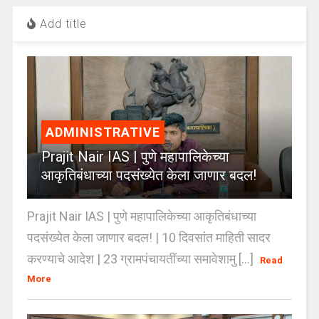
Add title
ADMINISTRATIVE
Prajit Nair IAS | पुणे महापालिकेच्या
आकृतिबंधाच्या पदसंख्येत केला जाणार बदल!
Prajit Nair IAS | पुणे महापालिकेच्या आकृतिबंधाच्या
पदसंख्येत केला जाणार बदल! | 10 दिवसांत माहिती सादर
करण्याचे आदेश | 23 ग्रामपंचायतींच्या समावेशामु [...]
Read
More