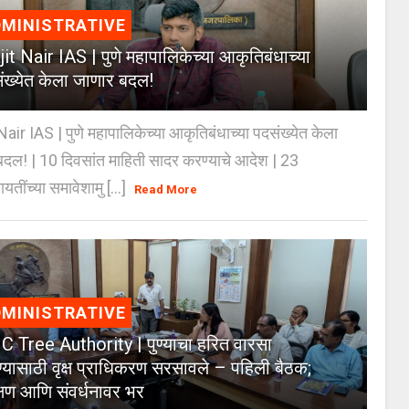
MINISTRATIVE
jit Nair IAS | पुणे महापालिकेच्या आकृतिबंधाच्या
ंख्येत केला जाणार बदल!
Nair IAS | पुणे महापालिकेच्या आकृतिबंधाच्या पदसंख्येत केला
दल! | 10 दिवसांत माहिती सादर करण्याचे आदेश | 23
ायतींच्या समावेशामु [...]
Read More
MINISTRATIVE
 Tree Authority | पुण्याचा हरित वारसा
्यासाठी वृक्ष प्राधिकरण सरसावले – पहिली बैठक;
क्षण आणि संवर्धनावर भर