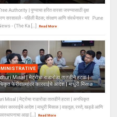
e Authority | पुण्याचा हरित वारसा जपण्यासाठी वृक्ष
करण सरसावले - पहिली बैठक; संरक्षण आणि संवर्धनावर भर Pune
ws - (The Ka [...]
Read More
MINISTRATIVE
huri Misal | मेट्रोचा राडारोडा तातडीने हटवा |
िकृत फेरीवाल्यांवर कारवाईचे आदेश | माधुरी मिसाळ
 Misal | मेट्रोचा राडारोडा तातडीने हटवा | अनधिकृत
्यांवर कारवाईचे आदेश | माधुरी मिसाळ | वाहतूक, रस्ते, खड्डे आणि
यवस्थापनाचा आढा [...]
Read More