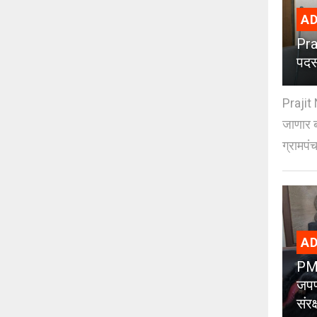
AD
Pra
पदस
Prajit 
जाणार ब
ग्रामपंच
AD
PMC
जपण
संर