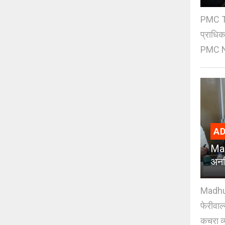
PMC Tre
प्राधि
PMC Ne
AD
Mad
अनध
Madhuri
फेरीवाल
कचरा व्