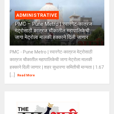
ADMINISTRATIVE
PMC – Pune Metro | स्वारगेट-कात्रज
मेट्रोसाठी कात्रज चौकातील महापालिकेची
जागा मेट्रोला मालकी हक्काने दिली जाणार
PMC - Pune Metro | स्वारगेट-कात्रज मेट्रोसाठी
कात्रज चौकातील महापालिकेची जागा मेट्रोला मालकी
हक्काने दिली जाणार | शहर सुधारणा समितीची मान्यता | 1.67
[...]
Read More