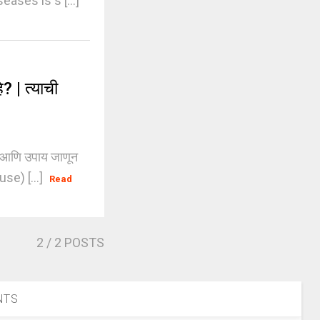
eases is s [...]
? | त्याची
े आणि उपाय जाणून
use) [...]
Read
2
/ 2 POSTS
NTS