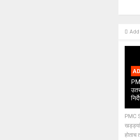
Add 
AD
PMC
उतर
निर्द
PMC St
खड्ड्या
होताच त