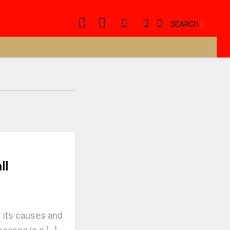
SEARCH
ll
| its causes and