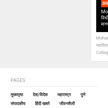
B
Moh
विधी
माग
Mohan J
महाविद्
Colleg
PAGES
मुख्यपृष्ठ
देश/विदेश
महाराष्ट्र
पुणे
संपादकीय
हिंदी खबरे
जीवनशैली