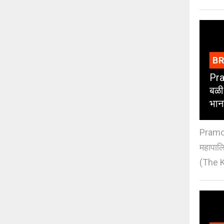
B
Pra
बळी
भान
Pramod
महापाल
(The K