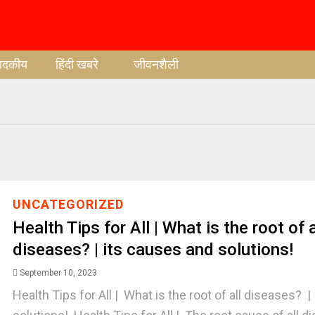
पादकीय
हिंदी खबरे
जीवनशैली
UNCATEGORIZED
Health Tips for All | What is the root of a
diseases? | its causes and solutions!
September 10, 2023
Health Tips for All | What is the root of all diseases? 