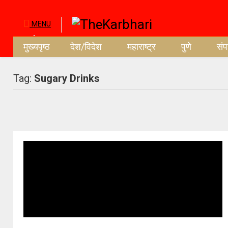
MENU
मुख्यपृष्ठ
देश/विदेश
महाराष्ट्र
पुणे
सं
Tag:
Sugary Drinks