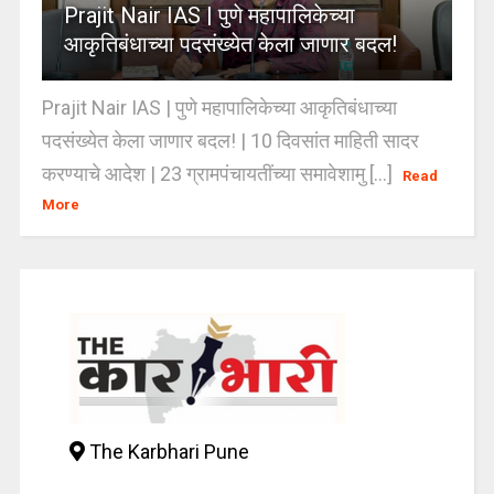
Prajit Nair IAS | पुणे महापालिकेच्या
आकृतिबंधाच्या पदसंख्येत केला जाणार बदल!
Prajit Nair IAS | पुणे महापालिकेच्या आकृतिबंधाच्या
पदसंख्येत केला जाणार बदल! | 10 दिवसांत माहिती सादर
करण्याचे आदेश | 23 ग्रामपंचायतींच्या समावेशामु [...]
Read
More
The Karbhari Pune