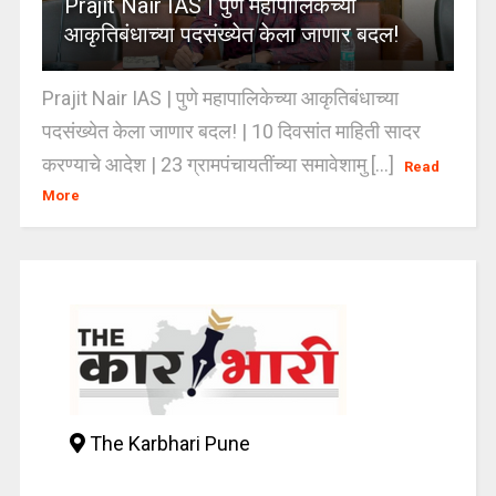
Prajit Nair IAS | पुणे महापालिकेच्या
आकृतिबंधाच्या पदसंख्येत केला जाणार बदल!
Prajit Nair IAS | पुणे महापालिकेच्या आकृतिबंधाच्या
पदसंख्येत केला जाणार बदल! | 10 दिवसांत माहिती सादर
करण्याचे आदेश | 23 ग्रामपंचायतींच्या समावेशामु [...]
Read
More
The Karbhari Pune