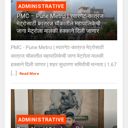
ADMINISTRATIVE
PMC – Pune Metro | स्वारगेट-कात्रज
मेट्रोसाठी कात्रज चौकातील महापालिकेची
जागा मेट्रोला मालकी हक्काने दिली जाणार
PMC - Pune Metro | स्वारगेट-कात्रज मेट्रोसाठी
कात्रज चौकातील महापालिकेची जागा मेट्रोला मालकी
हक्काने दिली जाणार | शहर सुधारणा समितीची मान्यता | 1.67
[...]
Read More
ADMINISTRATIVE