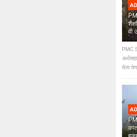
AD
PMC
शैक
वी उ
PMC Sc
अर्थसहाय
घेता येण
AD
PMC
कात
हक्