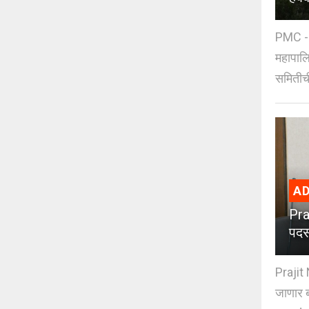
PMC - 
महापालि
समितीची
AD
Pra
पदस
Prajit 
जाणार ब