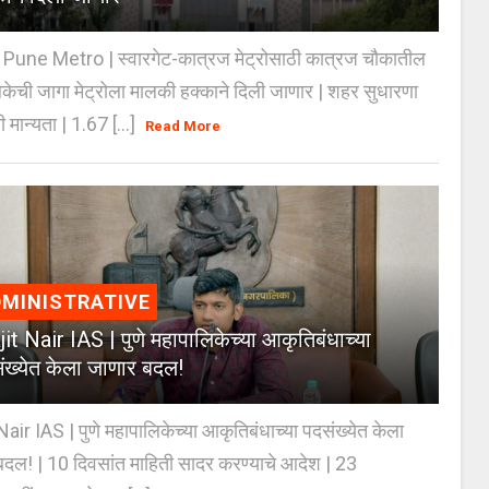
Pune Metro | स्वारगेट-कात्रज मेट्रोसाठी कात्रज चौकातील
केची जागा मेट्रोला मालकी हक्काने दिली जाणार | शहर सुधारणा
 मान्यता | 1.67 [...]
Read More
MINISTRATIVE
jit Nair IAS | पुणे महापालिकेच्या आकृतिबंधाच्या
ंख्येत केला जाणार बदल!
Nair IAS | पुणे महापालिकेच्या आकृतिबंधाच्या पदसंख्येत केला
दल! | 10 दिवसांत माहिती सादर करण्याचे आदेश | 23