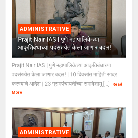
ADMINISTRATIVE
Prajit Nair IAS | पुणे महापालिकेच्या
आकृतिबंधाच्या पदसंख्येत केला जाणार बदल!
Prajit Nair IAS | पुणे महापालिकेच्या आकृतिबंधाच्या
पदसंख्येत केला जाणार बदल! | 10 दिवसांत माहिती सादर
करण्याचे आदेश | 23 ग्रामपंचायतींच्या समावेशामु [...]
Read
More
ADMINISTRATIVE