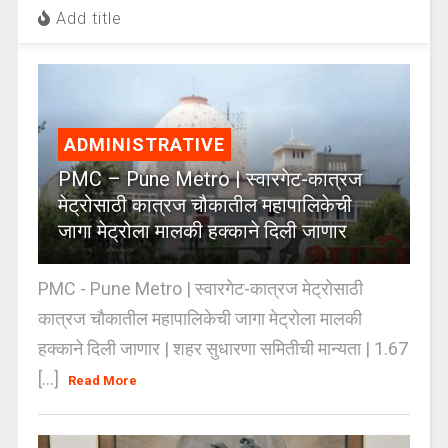
Add title
ADMINISTRATIVE
PMC – Pune Metro | स्वारगेट-कात्रज
मेट्रोसाठी कात्रज चौकातील महापालिकेची
जागा मेट्रोला मालकी हक्काने दिली जाणार
PMC - Pune Metro | स्वारगेट-कात्रज मेट्रोसाठी
कात्रज चौकातील महापालिकेची जागा मेट्रोला मालकी
हक्काने दिली जाणार | शहर सुधारणा समितीची मान्यता | 1.67
[...]
Read More