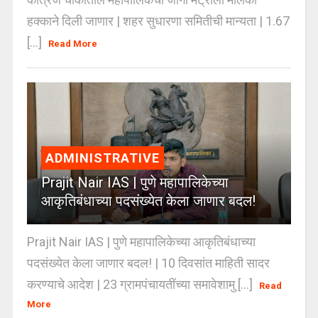
हक्काने दिली जाणार | शहर सुधारणा समितीची मान्यता | 1.67
[...]
Read More
ADMINISTRATIVE
Prajit Nair IAS | पुणे महापालिकेच्या
आकृतिबंधाच्या पदसंख्येत केला जाणार बदल!
Prajit Nair IAS | पुणे महापालिकेच्या आकृतिबंधाच्या
पदसंख्येत केला जाणार बदल! | 10 दिवसांत माहिती सादर
करण्याचे आदेश | 23 ग्रामपंचायतींच्या समावेशामु [...]
Read
More