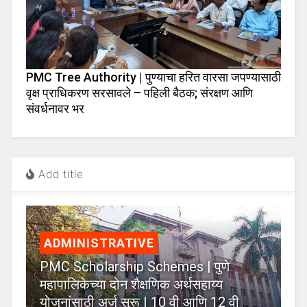
PMC Tree Authority | पुण्याचा हरित वारसा जपण्यासाठी
वृक्ष प्राधिकरण सरसावले – पहिली बैठक; संरक्षण आणि
संवर्धनावर भर
Add title
ADMINISTRATIVE
PMC Scholarship Schemes | पुणे
महापालिकेच्या दोन शैक्षणिक अर्थसहाय्य
योजनांसाठी अर्ज सुरू | 10 वी आणि 12 वी