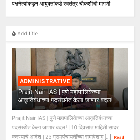
पक्षनेत्यांकडून आयुक्तांकडे स्वतंत्र चौकशीची मागणी
Add title
ADMINISTRATIVE
Prajit Nair IAS | पुणे महापालिकेच्या
आकृतिबंधाच्या पदसंख्येत केला जाणार बदल!
Prajit Nair IAS | पुणे महापालिकेच्या आकृतिबंधाच्या
पदसंख्येत केला जाणार बदल! | 10 दिवसांत माहिती सादर
करण्याचे आदेश | 23 ग्रामपंचायतींच्या समावेशामु [...]
Read