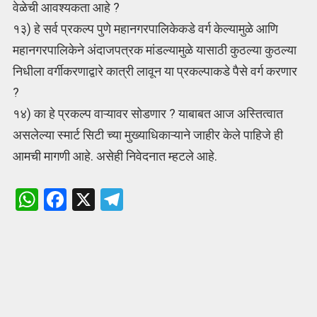
वेळेची आवश्यकता आहे ?
१३) हे सर्व प्रकल्प पुणे महानगरपालिकेकडे वर्ग केल्यामुळे आणि
महानगरपालिकेने अंदाजपत्रक मांडल्यामुळे यासाठी कुठल्या कुठल्या
निधीला वर्गीकरणाद्वारे कात्री लावून या प्रकल्पाकडे पैसे वर्ग करणार
?
१४) का हे प्रकल्प वाऱ्यावर सोडणार ? याबाबत आज अस्तित्वात
असलेल्या स्मार्ट सिटी च्या मुख्याधिकाऱ्याने जाहीर केले पाहिजे ही
आमची मागणी आहे. असेही निवेदनात म्हटले आहे.
W
F
X
T
h
a
el
at
ce
e
s
b
gr
A
o
a
p
o
m