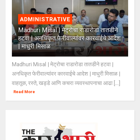
ADMINISTRATIVE
Madhuri Misal | मेट्रोचा राडारोडा तातडीने
हटवा | अनधिकृत फेरीवाल्यांवर कारवाईचे आदेश
| माधुरी मिसाळ
Madhuri Misal | मेट्रोचा राडारोडा तातडीने हटवा |
अनधिकृत फेरीवाल्यांवर कारवाईचे आदेश | माधुरी मिसाळ |
वाहतूक, रस्ते, खड्डे आणि कचरा व्यवस्थापनाचा आढा [...]
Read More