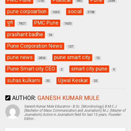
1705
580
2564
pune corpoartion
social
1650
3708
पुणे
PMC Pune
7827
1630
prashant badhe
34
Pune Corporation News
137
pune news
pune smart city
2834
15
Pune Smart city CEO
smart city pune
2
4
suhas kulkarni
Ujwal Keskar
35
33
AUTHOR:
GANESH KUMAR MULE
Ganesh Kumar Mule Education - B.Sc. (Microbiology) B.M.C.J
(Bachelor of Mass Communication and Journalism) M.J. (Master of
Journalism) Active in Journalism field for last 15 years. Founder-
Editor...