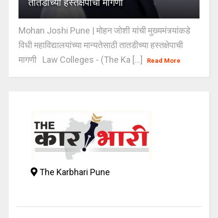
तातडीच्या हस्तक्षेपाची मागणी
Mohan Joshi Pune | मोहन जोशी यांची मुख्यमंत्र्यांकडे
विधी महाविद्यालयांच्या मान्यतेसाठी तातडीच्या हस्तक्षेपाची
मागणी Law Colleges - (The Ka [...]
Read More
The Karbhari Pune