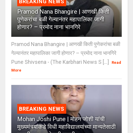
BREAKING NEWS
Pramod Nana Bhangire | आणखी किती
पुणेकरांचा बळी गेल्यानंतर महापालिका जागी
होणार? – प्रमोद नाना भानगिरे
Pramod Nana Bhangire | आणखी किती पुणेकरांचा बळी
गेल्यानंतर महापालिका जागी होणार? – प्रमोद नाना भानगिरे
Pune Shivsena - (The Karbhari News S [...]
Read
More
BREAKING NEWS
Mohan Joshi Pune | मोहन जोशी यांची
मुख्यमंत्र्यांकडे विधी महाविद्यालयांच्या मान्यतेसाठी