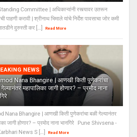
anding Committee | अधिकाऱ्यांनी रस्त्यावर उतरून
ंची पाहणी करावी | श्रीनाथ भिमाले यांचे निर्देश पावसाचा जोर कमी
ातडीने दुरुस्ती कर [...]
Read More
REAKING NEWS
mod Nana Bhangire | आणखी किती पुणेकरांचा
 गेल्यानंतर महापालिका जागी होणार? – प्रमोद नाना
गिरे
 Nana Bhangire | आणखी किती पुणेकरांचा बळी गेल्यानंतर
िका जागी होणार? – प्रमोद नाना भानगिरे Pune Shivsena -
arbhari News S [...]
Read More