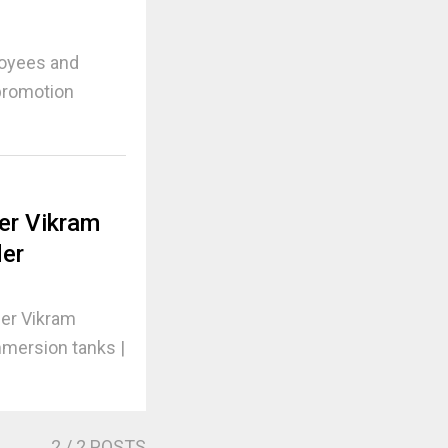
loyees and
 promotion
er Vikram
der
ner Vikram
mersion tanks |
2
/ 2 POSTS