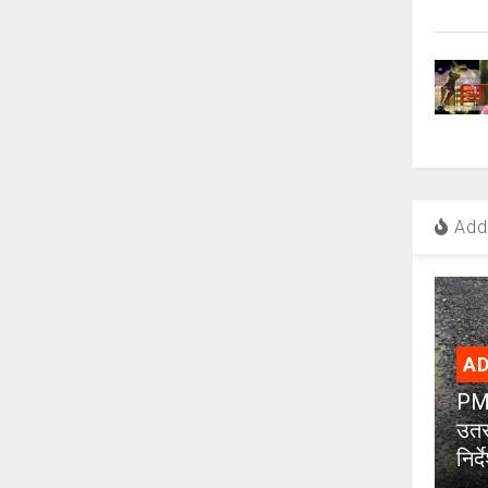
Add 
AD
PMC
उतर
निर्द