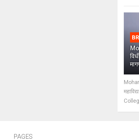
B
Moh
विधी
माग
Mohan J
महाविद्
Colleg
PAGES