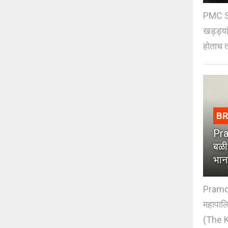
PMC St
खड्ड्या
होताच त
B
Pra
बळी
भान
Pramod
महापाल
(The K