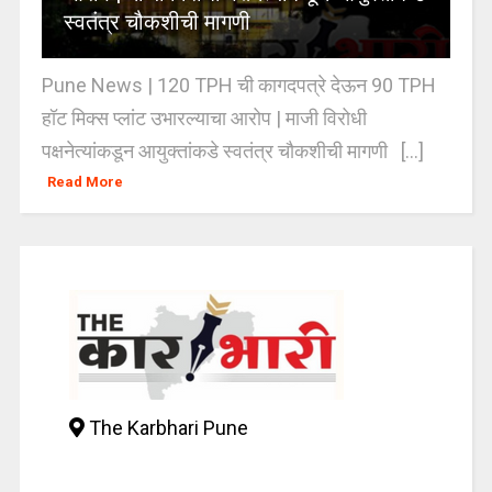
स्वतंत्र चौकशीची मागणी
Pune News | 120 TPH ची कागदपत्रे देऊन 90 TPH
हॉट मिक्स प्लांट उभारल्याचा आरोप | माजी विरोधी
पक्षनेत्यांकडून आयुक्तांकडे स्वतंत्र चौकशीची मागणी [...]
Read More
The Karbhari Pune