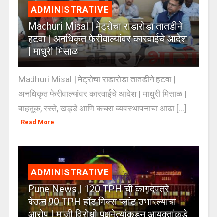
ADMINISTRATIVE
Madhuri Misal | मेट्रोचा राडारोडा तातडीने
हटवा | अनधिकृत फेरीवाल्यांवर कारवाईचे आदेश
| माधुरी मिसाळ
Madhuri Misal | मेट्रोचा राडारोडा तातडीने हटवा |
अनधिकृत फेरीवाल्यांवर कारवाईचे आदेश | माधुरी मिसाळ |
वाहतूक, रस्ते, खड्डे आणि कचरा व्यवस्थापनाचा आढा [...]
Read More
ADMINISTRATIVE
Pune News | 120 TPH ची कागदपत्रे
देऊन 90 TPH हॉट मिक्स प्लांट उभारल्याचा
आरोप | माजी विरोधी पक्षनेत्यांकडून आयुक्तांकडे