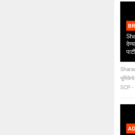
B
Sha
देण्
पाट
Sharad
भूमिकेच
SCP - 
AD