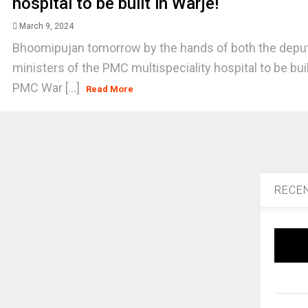
hospital to be built in Warje!
March 9, 2024
Bhoomipujan tomorrow by the hands of both the deput
ministers of the PMC multispeciality hospital to be bu
PMC War [...]
Read More
RECE