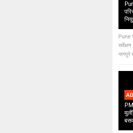
Pun
परिस
नियु
Pune S
सर्वेक्ष
नागपुरे 
AD
PMC
मुली
बसव