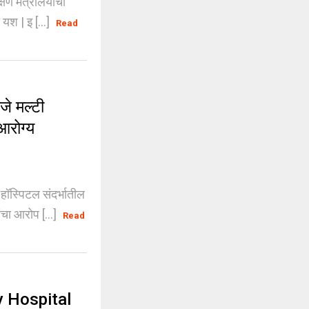
षण मंत्रालयाचा
 यश | इ [...]
Read
े मल्टी
आरोग्य
ॉस्पिटल संदर्भातील
चा आरोप [...]
Read
y Hospital