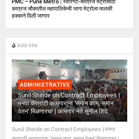
PMC – Pune Metro | स्वारगेट-कात्रज मेट्रोसाठी
कात्रज चौकातील महापालिकेची जागा मेट्रोला मालकी
हक्काने दिली जाणार
Add title
ADMINISTRATIVE
Sunil Shinde on Contract Employees |
मनपा कंत्राटी कामगारांना ‘समान काम, समान
वेतन’ मिळणारच! | कामगार नेते सुनील शिंदे
Sunil Shinde on Contract Employees | मनपा
कंत्राटी कामगारांना ‘समान काम, समान वेतन’ मिळणारच! |