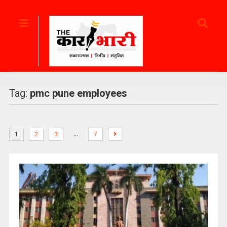
Tag:
pmc pune employees
…
1
2
3
7