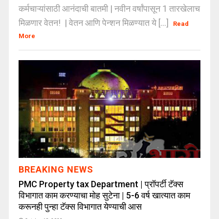
कर्मचाऱ्यांसाठी आनंदाची बातमी | नवीन वर्षांपासून 1 तारखेलाच
मिळणार वेतन! | वेतन आणि पेन्शन मिळण्यात ये [...]
Read
More
BREAKING NEWS
PMC Property tax Department | प्रॉपर्टी टॅक्स
विभागात काम करण्याचा मोह सुटेना | 5-6 वर्ष खात्यात काम
करूनही पुन्हा टॅक्स विभागात येण्याची आस