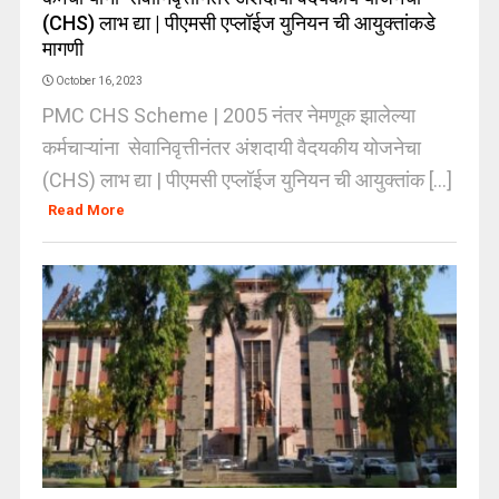
(CHS) लाभ द्या | पीएमसी एप्लॉईज युनियन ची आयुक्तांकडे
मागणी
October 16, 2023
PMC CHS Scheme | 2005 नंतर नेमणूक झालेल्या
कर्मचाऱ्यांना सेवानिवृत्तीनंतर अंशदायी वैदयकीय योजनेचा
(CHS) लाभ द्या | पीएमसी एप्लॉईज युनियन ची आयुक्तांक [...]
Read More