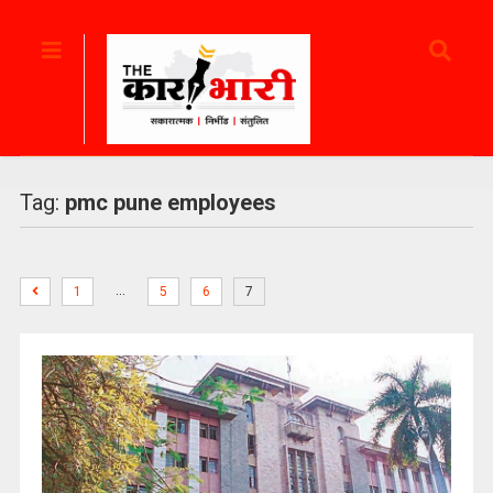
Tag:
pmc pune employees
…
1
5
6
7