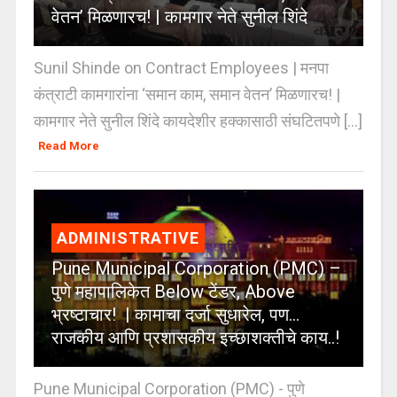
वेतन’ मिळणारच! | कामगार नेते सुनील शिंदे
Sunil Shinde on Contract Employees | मनपा
कंत्राटी कामगारांना ‘समान काम, समान वेतन’ मिळणारच! |
कामगार नेते सुनील शिंदे कायदेशीर हक्कासाठी संघटितपणे [...]
Read More
ADMINISTRATIVE
Pune Municipal Corporation (PMC) –
पुणे महापालिकेत Below टेंडर, Above
भ्रष्टाचार! | कामाचा दर्जा सुधारेल, पण…
राजकीय आणि प्रशासकीय इच्छाशक्तीचे काय..!
Pune Municipal Corporation (PMC) - पुणे