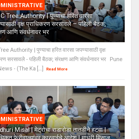
MINISTRATIVE
 Tree Authority | पुण्याचा हरित वारसा
्यासाठी वृक्ष प्राधिकरण सरसावले – पहिली बैठक;
क्षण आणि संवर्धनावर भर
e Authority | पुण्याचा हरित वारसा जपण्यासाठी वृक्ष
करण सरसावले - पहिली बैठक; संरक्षण आणि संवर्धनावर भर Pune
ws - (The Ka [...]
Read More
MINISTRATIVE
huri Misal | मेट्रोचा राडारोडा तातडीने हटवा |
िकृत फेरीवाल्यांवर कारवाईचे आदेश | माधुरी मिसाळ