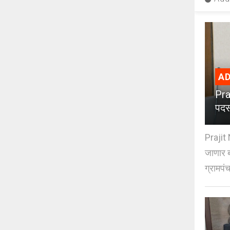
AD
Pra
पदस
Prajit 
जाणार ब
ग्रामपंच