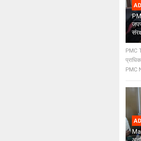
AD
PMC
जपण
संर
PMC Tre
प्राधि
PMC Ne
AD
Mad
अनध