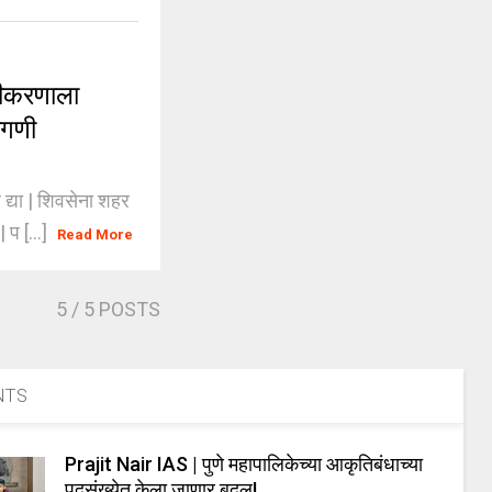
तीकरणाला
ागणी
्या | शिवसेना शहर
प [...]
Read More
5
/ 5 POSTS
NTS
Prajit Nair IAS | पुणे महापालिकेच्या आकृतिबंधाच्या
पदसंख्येत केला जाणार बदल!