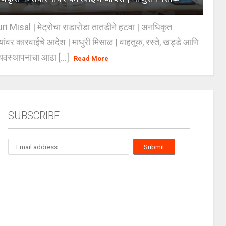
 Misal | मेट्रोचा राडारोडा तातडीने हटवा | अनधिकृत
्यांवर कारवाईचे आदेश | माधुरी मिसाळ | वाहतूक, रस्ते, खड्डे आणि
यवस्थापनाचा आढा [...]
Read More
SUBSCRIBE