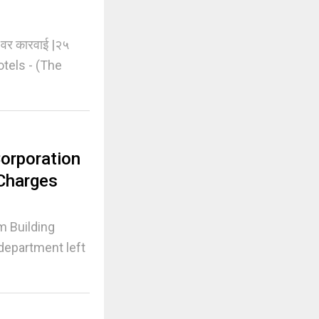
वर कारवाई |२५
otels - (The
orporation
Charges
m Building
department left