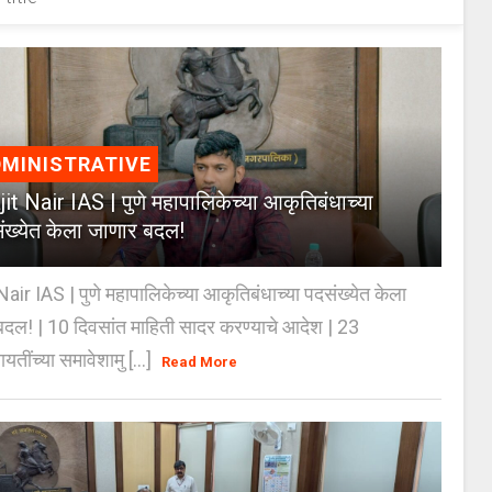
MINISTRATIVE
jit Nair IAS | पुणे महापालिकेच्या आकृतिबंधाच्या
ंख्येत केला जाणार बदल!
Nair IAS | पुणे महापालिकेच्या आकृतिबंधाच्या पदसंख्येत केला
दल! | 10 दिवसांत माहिती सादर करण्याचे आदेश | 23
ायतींच्या समावेशामु [...]
Read More