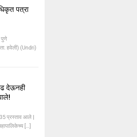
िकृत पत्रा
पुणे
ा. हवेली) (Undri)
ाढ देऊनही
ाले!
5 प्रस्ताव आले |
ापालिकेच्य [...]