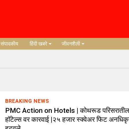
संपादकीय
हिंदी खबरे
जीवनशैली
BREAKING NEWS
PMC Action on Hotels | कोथरूड परिसराती
हॉटेल्स वर कारवाई |२५ हजार स्क्वेअर फिट अनधिकृ
हटवले