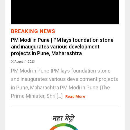
BREAKING NEWS
PM Modi in Pune | PM lays foundation stone
and inaugurates various development
projects in Pune, Maharashtra
August 1, 2023
PM Modi in Pune |PM lays foundation stone
and inaugurates various development projects
in Pune, Maharashtra PM Modi in Pune |The
Prime Minister, Shri [...]
Read More