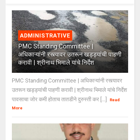
ADMINISTRATIVE
PMC Standing Committee |
अधिकाऱ्यांनी रस्त्यावर उतरून खड्ड्यांची पाहणी
करावी | श्रीनाथ भिमाले यांचे निर्देश
PMC Standing Committee | अधिकाऱ्यांनी रस्त्यावर
उतरून खड्ड्यांची पाहणी करावी | श्रीनाथ भिमाले यांचे निर्देश
पावसाचा जोर कमी होताच तातडीने दुरुस्ती कर [...]
Read
More