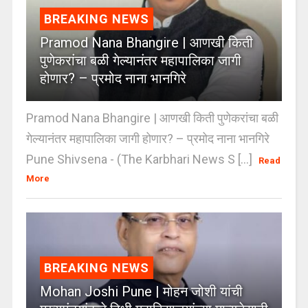
BREAKING NEWS
Pramod Nana Bhangire | आणखी किती
पुणेकरांचा बळी गेल्यानंतर महापालिका जागी
होणार? – प्रमोद नाना भानगिरे
Pramod Nana Bhangire | आणखी किती पुणेकरांचा बळी
गेल्यानंतर महापालिका जागी होणार? – प्रमोद नाना भानगिरे
Pune Shivsena - (The Karbhari News S [...]
Read
More
BREAKING NEWS
Mohan Joshi Pune | मोहन जोशी यांची