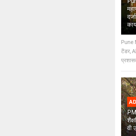
Pun
महा
दर्
काय
Pune M
टेंडर, 
प्रशासक
AD
PMC
शैक
वी उ