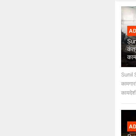
AD
Sun
कंत
कामग
Sunil 
कामगारा
कायदेशी
AD