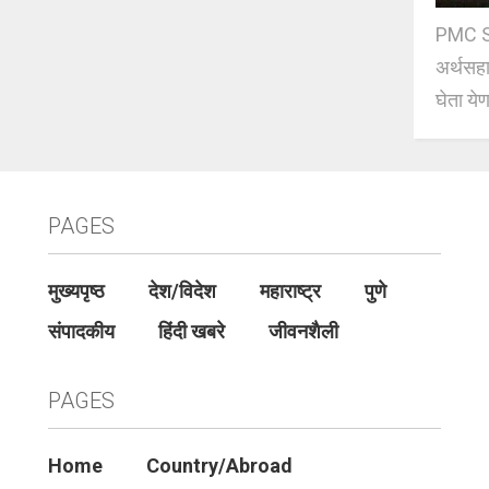
PMC Sc
अर्थसहाय
घेता येण
PAGES
मुख्यपृष्ठ
देश/विदेश
महाराष्ट्र
पुणे
संपादकीय
हिंदी खबरे
जीवनशैली
PAGES
Home
Country/Abroad