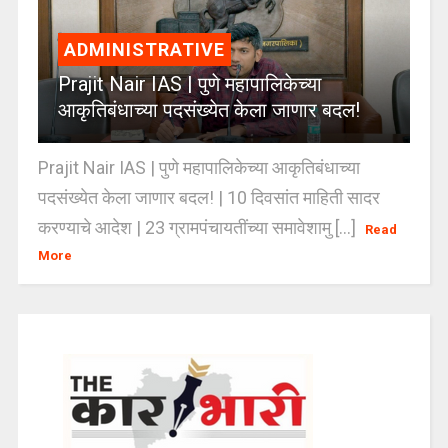
ADMINISTRATIVE
Prajit Nair IAS | पुणे महापालिकेच्या
आकृतिबंधाच्या पदसंख्येत केला जाणार बदल!
Prajit Nair IAS | पुणे महापालिकेच्या आकृतिबंधाच्या
पदसंख्येत केला जाणार बदल! | 10 दिवसांत माहिती सादर
करण्याचे आदेश | 23 ग्रामपंचायतींच्या समावेशामु [...]
Read
More