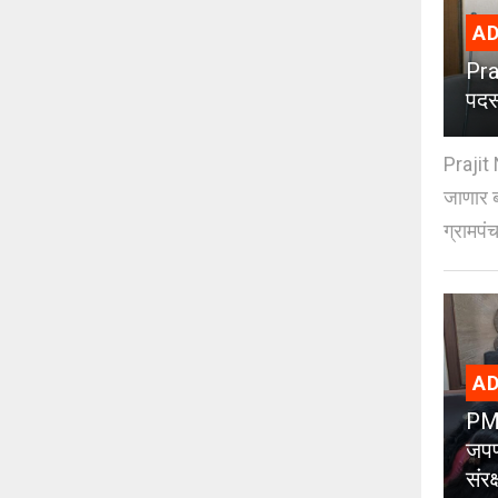
AD
Pra
पदस
Prajit 
जाणार ब
ग्रामपंच
AD
PMC
जपण
संर