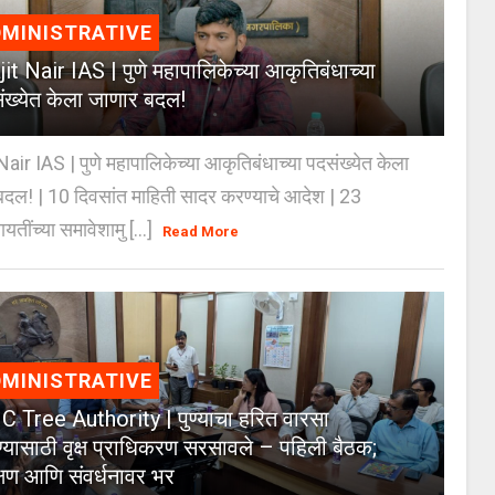
MINISTRATIVE
jit Nair IAS | पुणे महापालिकेच्या आकृतिबंधाच्या
ंख्येत केला जाणार बदल!
Nair IAS | पुणे महापालिकेच्या आकृतिबंधाच्या पदसंख्येत केला
दल! | 10 दिवसांत माहिती सादर करण्याचे आदेश | 23
ायतींच्या समावेशामु [...]
Read More
MINISTRATIVE
 Tree Authority | पुण्याचा हरित वारसा
्यासाठी वृक्ष प्राधिकरण सरसावले – पहिली बैठक;
क्षण आणि संवर्धनावर भर