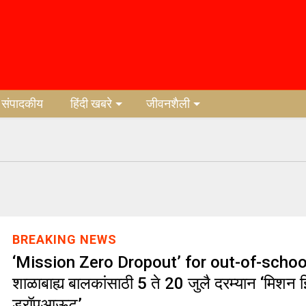
संपादकीय
हिंदी खबरे
जीवनशैली
BREAKING NEWS
‘Mission Zero Dropout’ for out-of-school
शाळाबाह्य बालकांसाठी 5 ते 20 जुलै दरम्यान ‘मिशन 
ड्रॉपआऊट’