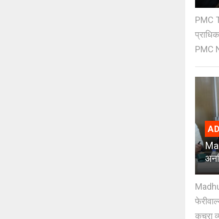
PMC Tre
प्राधि
PMC Ne
AD
Mad
अनध
Madhuri
फेरीवाल
कचरा व्