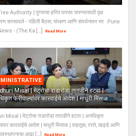
e Authority | पुण्याचा हरित वारसा जपण्यासाठी वृक्ष
करण सरसावले - पहिली बैठक; संरक्षण आणि संवर्धनावर भर Pune
ws - (The Ka [...]
Read More
MINISTRATIVE
huri Misal | मेट्रोचा राडारोडा तातडीने हटवा |
िकृत फेरीवाल्यांवर कारवाईचे आदेश | माधुरी मिसाळ
 Misal | मेट्रोचा राडारोडा तातडीने हटवा | अनधिकृत
्यांवर कारवाईचे आदेश | माधुरी मिसाळ | वाहतूक, रस्ते, खड्डे आणि
यवस्थापनाचा आढा [...]
Read More