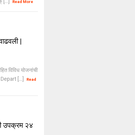
[...]
Read More
 वाढवली |
हित विविध योजनांची
epart [...]
Read
री उपक्रम २४