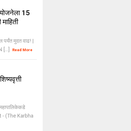
 योजनेला 15
ी माहिती
र्यंत मुदत वाढ! |
 [...]
Read More
्यवृत्ती
महापालिकेकडे
t - (The Karbha