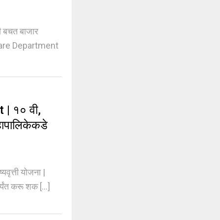
ी बचत बाजार
lfare Department
| १० वी,
हापालिकेकडे
ृत्ती योजना |
यंत करू शक [...]