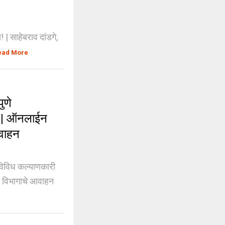
| साहेबराव दांडगे,
ead More
ुणे
या | ऑनलाईन
आवाहन
िविध कल्याणकारी
स विभागाचे आवाहन