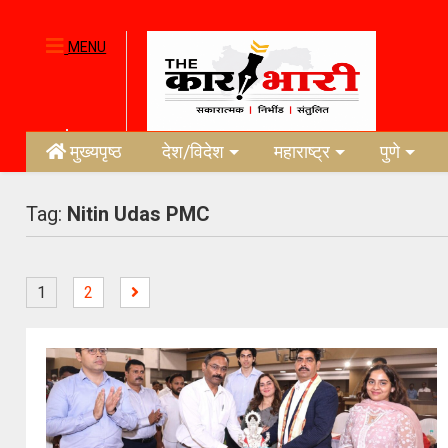
MENU
मुख्यपृष्ठ
देश/विदेश
महाराष्ट्र
पुणे
Tag:
Nitin Udas PMC
1
2