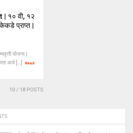
| १० वी, १२
ेकडे प्राप्त |
ृत्ती योजना |
ता अर्ज [...]
Read
10
/ 18 POSTS
NTS