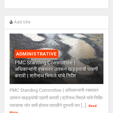
Add title
ADMINISTRATIVE
PMC Standing Committee |
अधिकाऱ्यांनी रस्त्यावर उतरून खड्ड्यांची पाहणी
करावी | श्रीनाथ भिमाले यांचे निर्देश
PMC Standing Committee | अधिकाऱ्यांनी रस्त्यावर
उतरून खड्ड्यांची पाहणी करावी | श्रीनाथ भिमाले यांचे निर्देश
पावसाचा जोर कमी होताच तातडीने दुरुस्ती कर [...]
Read
More