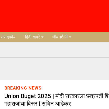
संपादकीय
हिंदी खबरे
जीवनशैली
BREAKING NEWS
Union Buget 2025 | मोदी सरकारला छत्रपती श
महाराजांचा विसर | सचिन आडेकर