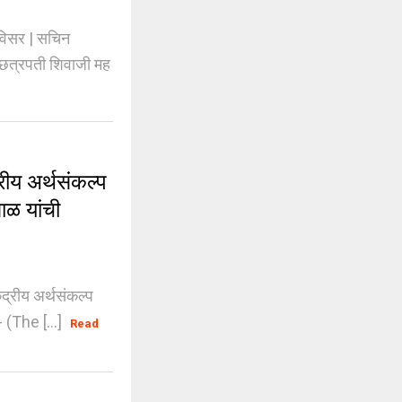
विसर | सचिन
त्रपती शिवाजी मह
ीय अर्थसंकल्प
साळ यांची
द्रीय अर्थसंकल्प
 (The [...]
Read