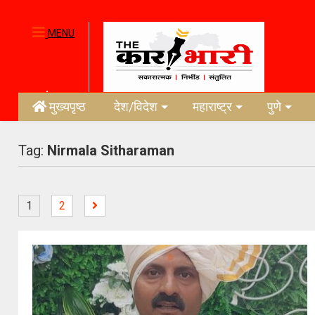
MENU
मुख्यपृष्ठ
देश/विदेश
महाराष्ट्र
पुणे
Tag:
Nirmala Sitharaman
1
2