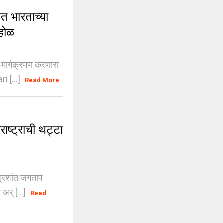
 भारताच्या
ोहोळ
मार्गक्रमण करणारा
i [...]
Read More
ष्ट्राची थट्टा
 प्रशांत जगताप
र् [...]
Read