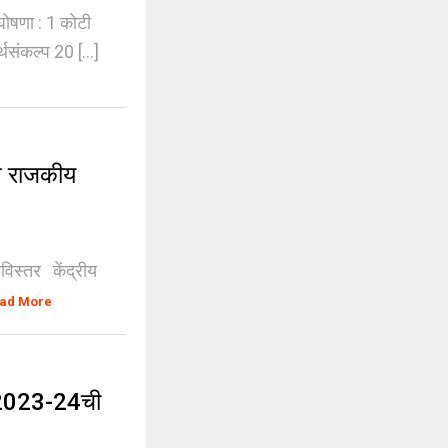
घोषणा : 1 कोटी
ंकल्प 20 [...]
त राजकीय
सविस्तर केंद्रीय
ad More
 2023-24ची