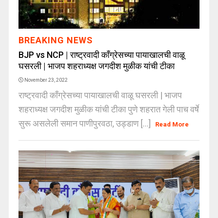
BREAKING NEWS
BJP vs NCP | राष्ट्रवादी काँग्रेसच्या पायाखालची वाळू
घसरली | भाजप शहराध्यक्ष जगदीश मुळीक यांची टीका
November 23, 2022
राष्ट्रवादी काँग्रेसच्या पायाखालची वाळू घसरली | भाजप
शहराध्यक्ष जगदीश मुळीक यांची टीका पुणे शहरात गेली पाच वर्षे
सुरू असलेली समान पाणीपुरवठा, उड्डाण [...]
Read More