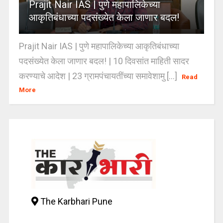
Prajit Nair IAS | पुणे महापालिकेच्या
आकृतिबंधाच्या पदसंख्येत केला जाणार बदल!
Prajit Nair IAS | पुणे महापालिकेच्या आकृतिबंधाच्या
पदसंख्येत केला जाणार बदल! | 10 दिवसांत माहिती सादर
करण्याचे आदेश | 23 ग्रामपंचायतींच्या समावेशामु [...]
Read
More
The Karbhari Pune