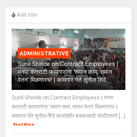
Add title
ADMINISTRATIVE
Sunil Shinde on Contract Employees |
मनपा कंत्राटी कामगारांना ‘समान काम, समान
वेतन’ मिळणारच! | कामगार नेते सुनील शिंदे
Sunil Shinde on Contract Employees | मनपा
कंत्राटी कामगारांना ‘समान काम, समान वेतन’ मिळणारच! |
कामगार नेते सुनील शिंदे कायदेशीर हक्कासाठी संघटितपणे [...]
Read More