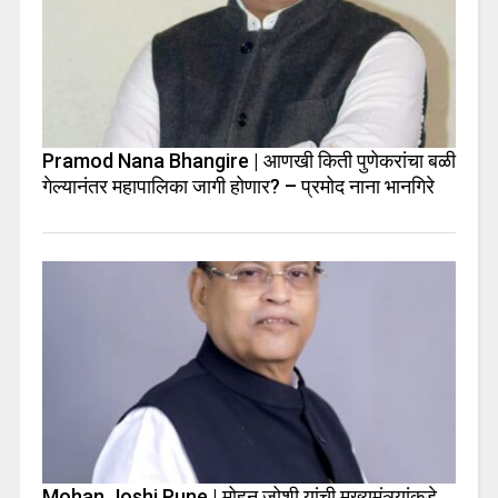
Pramod Nana Bhangire | आणखी किती पुणेकरांचा बळी
गेल्यानंतर महापालिका जागी होणार? – प्रमोद नाना भानगिरे
Mohan Joshi Pune | मोहन जोशी यांची मुख्यमंत्र्यांकडे