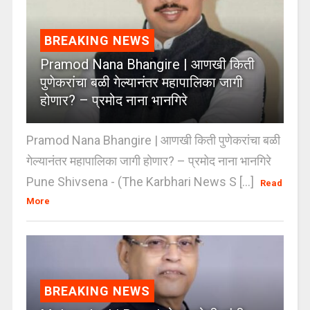
BREAKING NEWS
Pramod Nana Bhangire | आणखी किती
पुणेकरांचा बळी गेल्यानंतर महापालिका जागी
होणार? – प्रमोद नाना भानगिरे
Pramod Nana Bhangire | आणखी किती पुणेकरांचा बळी
गेल्यानंतर महापालिका जागी होणार? – प्रमोद नाना भानगिरे
Pune Shivsena - (The Karbhari News S [...]
Read
More
BREAKING NEWS