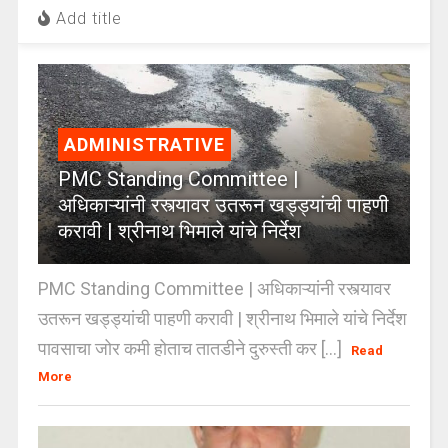
Add title
ADMINISTRATIVE
PMC Standing Committee |
अधिकाऱ्यांनी रस्त्यावर उतरून खड्ड्यांची पाहणी
करावी | श्रीनाथ भिमाले यांचे निर्देश
PMC Standing Committee | अधिकाऱ्यांनी रस्त्यावर
उतरून खड्ड्यांची पाहणी करावी | श्रीनाथ भिमाले यांचे निर्देश
पावसाचा जोर कमी होताच तातडीने दुरुस्ती कर [...]
Read
More