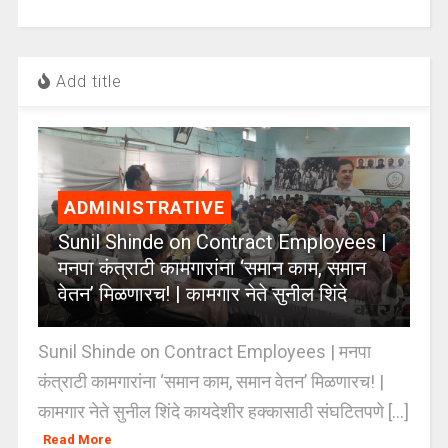
Add title
ADMINISTRATIVE
Sunil Shinde on Contract Employees |
मनपा कंत्राटी कामगारांना ‘समान काम, समान
वेतन’ मिळणारच! | कामगार नेते सुनील शिंदे
Sunil Shinde on Contract Employees | मनपा
कंत्राटी कामगारांना ‘समान काम, समान वेतन’ मिळणारच! |
कामगार नेते सुनील शिंदे कायदेशीर हक्कासाठी संघटितपणे [...]
Read More