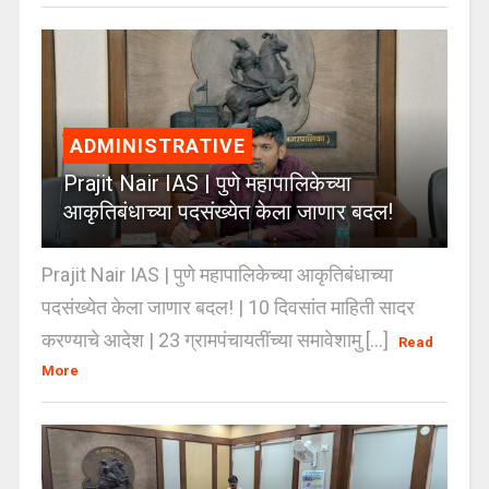
ADMINISTRATIVE
Prajit Nair IAS | पुणे महापालिकेच्या
आकृतिबंधाच्या पदसंख्येत केला जाणार बदल!
Prajit Nair IAS | पुणे महापालिकेच्या आकृतिबंधाच्या
पदसंख्येत केला जाणार बदल! | 10 दिवसांत माहिती सादर
करण्याचे आदेश | 23 ग्रामपंचायतींच्या समावेशामु [...]
Read
More