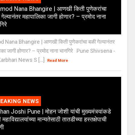
mod Nana Bhangire | आणखी किती पुणेकरांचा
 गेल्यानंतर महापालिका जागी होणार? – प्रमोद नाना
गिरे
 Nana Bhangire | आणखी किती पुणेकरांचा बळी गेल्यानंतर
िका जागी होणार? – प्रमोद नाना भानगिरे Pune Shivsena -
arbhari News S [...]
Read More
REAKING NEWS
an Joshi Pune | मोहन जोशी यांची मुख्यमंत्र्यांकडे
 महाविद्यालयांच्या मान्यतेसाठी तातडीच्या हस्तक्षेपाची
णी