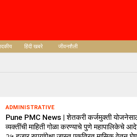
पादकीय
हिंदी खबरे
जीवनशैली
ADMINISTRATIVE
Pune PMC News | शेतकरी कर्जमुक्ती योजनेसाठ
व्यक्तींची माहिती गोळा करण्याचे पुणे महापालिकेचे 
२५ हजार रुपयांपेक्षा जास्त एकत्रित मासिक वेतन घे