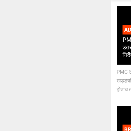
AD
PMC
उतर
निर्द
PMC St
खड्ड्या
होताच त
B