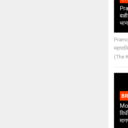
Pra
बळी
भान
Pramod
महापाल
(The K
B
Moh
विधी
माग