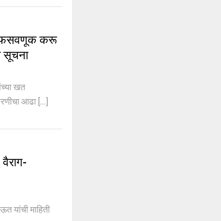
 फसवणूक करू
ना सूचना
ंच्या खत
ेरणीचा आढा [...]
वैराग-
ाऊत यांची माहिती