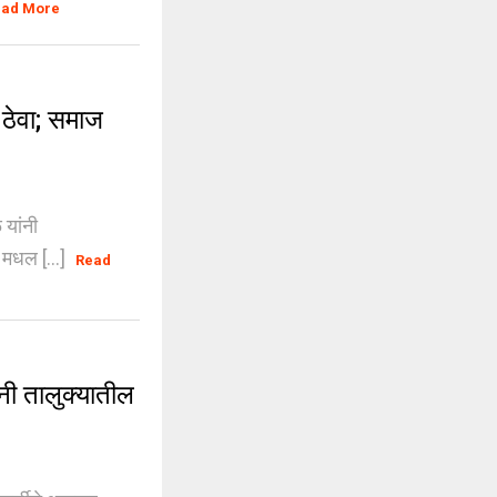
ead More
ठेवा; समाज
 यांनी
ा मधल [...]
Read
नी तालुक्यातील