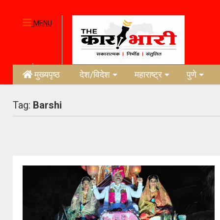
MENU
मुख्यपृष्ठ
देश/विदेश
महाराष्ट्र
पुणे
Tag:
Barshi