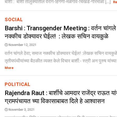
बार्शी : बार्शी तालुक्यातील वैराग-हिंगणी-मळेगांव-चिखर्डे-गोरमाळा [...]
R
SOCIAL
Barshi : Transgender Meeting : वर्तन चांगले 
नक्कीच डोक्यावर घेईल! : लेखक सचिन वायकुळे
November 12, 2021
वर्तन चांगले ठेवा; समाज नक्कीच डोक्यावर घेईल! :लेखक सचिन वायकुळे
तृतीयपंथीयांच्या बैठकीत व्यक्त केले विचार बार्शी:- स्त्री अन पुरुष यांच्य
More
POLITICAL
Rajendra Raut : बार्शीचे आमदार राजेंद्र राऊत यां
ग्रामपंचायत च्या विकासाबाबत दिले हे आश्वासन
November 3, 2021