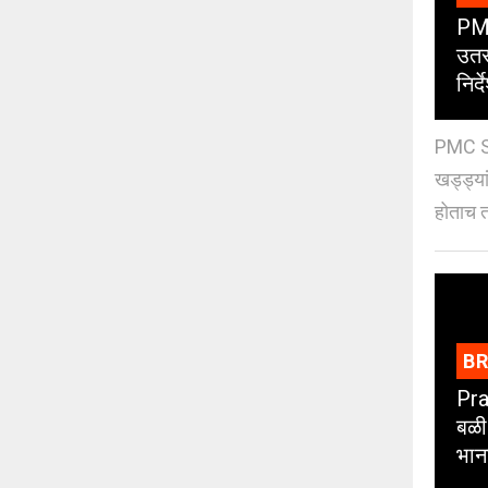
PMC
उतर
निर्द
PMC St
खड्ड्या
होताच त
B
Pra
बळी
भान