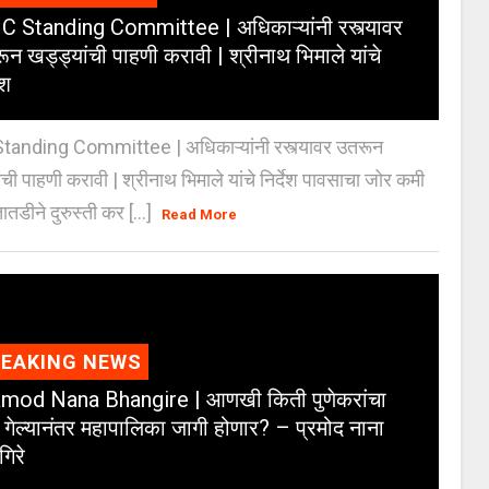
 Standing Committee | अधिकाऱ्यांनी रस्त्यावर
ून खड्ड्यांची पाहणी करावी | श्रीनाथ भिमाले यांचे
ेश
anding Committee | अधिकाऱ्यांनी रस्त्यावर उतरून
ंची पाहणी करावी | श्रीनाथ भिमाले यांचे निर्देश पावसाचा जोर कमी
ातडीने दुरुस्ती कर [...]
Read More
REAKING NEWS
mod Nana Bhangire | आणखी किती पुणेकरांचा
 गेल्यानंतर महापालिका जागी होणार? – प्रमोद नाना
गिरे