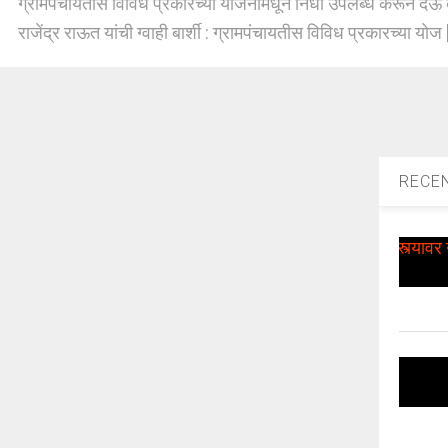
ग्रामपंचायतीस विविध प्रकारच्या योजनांमधून निधी उपलब्ध करून देऊ 
राजेंद्र राऊत यांची ग्वाही बार्शी : ग्रामपंचायतीस विविध प्रकारच्या योज [
RECE