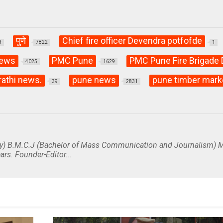
पुणे
Chief fire officer Devendra potfofde
8
7822
1
news
PMC Pune
PMC Pune Fire Brigade
4025
1629
athi news.
pune news
pune timber mark
39
2831
y) B.M.C.J (Bachelor of Mass Communication and Journalism) M
ars. Founder-Editor...