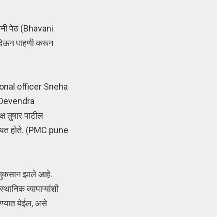
ानी पेठ (Bhavani
ट देऊन पाहणी करून
sional officer Sneha
r Devendra
्ष तुषार पाटील
्थित होते. (PMC pune
 नुकसान झाले आहे.
थानिक व्यापाऱ्यांशी
ण्यात येईल, असे