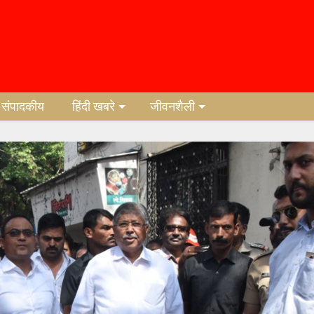
संपादकीय
हिंदी खबरे
जीवनशैली