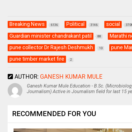
Breaking News
Political
social
6136
3146
370
Guardian minister chandrakant patil
Marathi 
88
pune collector Dr Rajesh Deshmukh
pune Mar
10
pune timber market fire
2
AUTHOR:
GANESH KUMAR MULE
Ganesh Kumar Mule Education - B.Sc. (Microbiolog
Journalism) Active in Journalism field for last 15 ye
RECOMMENDED FOR YOU