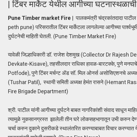
| टिंबर मार्केट येथील आगीच्या घटनास्थळाची
Pune Timber market Fire
| पालकमंत्री चंद्रकांतदादा पा
peth pune) परिसरातील टिंबर मार्केटला लागलेल्या आगीच्या पार्श्वभ
दुर्घटनेची माहिती घेतली. (Pune Timber Market Fire)
यावेळी जिल्हाधिकारी डॉ. राजेश देशमुख (Collector Dr Rajesh 
Devkate-Kisave), तहसीलदार राधिका हावळ-बारटक्के, पुणे मनपाचे
Potfode), पुणे टिंबर मर्चन्ट ॲड सॉ. मिल ओनर्स असोसिएशनचे अध्यक्ष
(Tushar Patil), स्थायी समिती अध्यक्ष हेमंत रासने (Hemant R
Fire Brigade Department)
श्री. पाटील यांनी आगीच्या दुर्घटने बाबत नागरिकांशी संवाद साधून मा
त्यामुळे नुकसानग्रस्त झालेली तीन घरे लोकसहभागातून उभी करुन देण
चर्चा करुन दुकाने दुसरीकडे स्थालंतरित करण्याबाबत विचार करण्यात