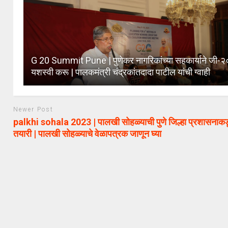
G 20 Summit Pune | पुणेकर नागरिकांच्या सहकार्याने जी-२
यशस्वी करू | पालकमंत्री चंद्रकांतदादा पाटील यांची ग्वाही
Newer Post
palkhi sohala 2023 | पालखी सोहळ्याची पुणे जिल्हा प्रशासनाक
तयारी | पालखी सोहळ्याचे वेळापत्रक जाणून घ्या