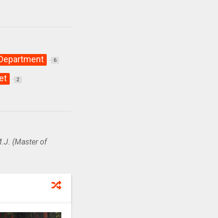
 Department
6
et
2
.J. (Master of