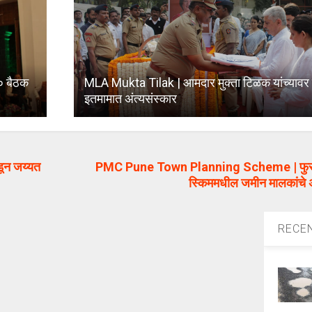
० बैठक
MLA Mukta Tilak | आमदार मुक्ता टिळक यांच्याव
इतमामात अंत्यसंस्कार
डून जय्यत
PMC Pune Town Planning Scheme | फुरसुंगी
स्किममधील जमीन मालकांचे 
RECE