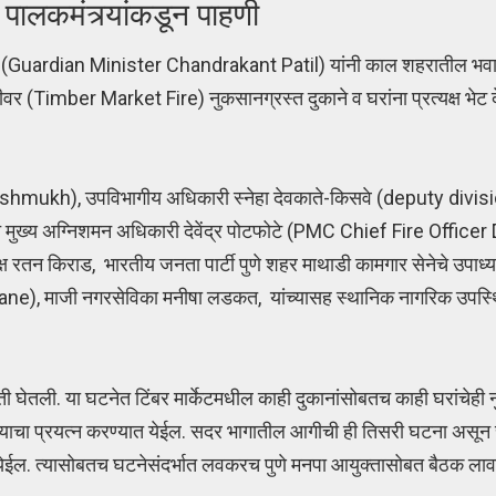
 पालकमंत्र्यांकडून पाहणी
टील (Guardian Minister Chandrakant Patil) यांनी काल शहरातील भव
ूमीवर (Timber Market Fire) नुकसानग्रस्त दुकाने व घरांना प्रत्यक्ष भे
Deshmukh), उपविभागीय अधिकारी स्नेहा देवकाते-किसवे (deputy divi
 मुख्य अग्निशमन अधिकारी देवेंद्र पोटफोटे (PMC Chief Fire Office
 रतन किराड, भारतीय जनता पार्टी पुणे शहर माथाडी कामगार सेनेचे उपाध्यक
asane), माजी नगरसेविका मनीषा लडकत, यांच्यासह स्थानिक नागरिक उपस
हिती घेतली. या घटनेत टिंबर मार्केटमधील काही दुकानांसोबतच काही घरांचेही
्याचा प्रयत्न करण्यात येईल. सदर भागातील आगीची ही तिसरी घटना असून स्
 येईल. त्यासोबतच घटनेसंदर्भात लवकरच पुणे मनपा आयुक्तासोबत बैठक लाव