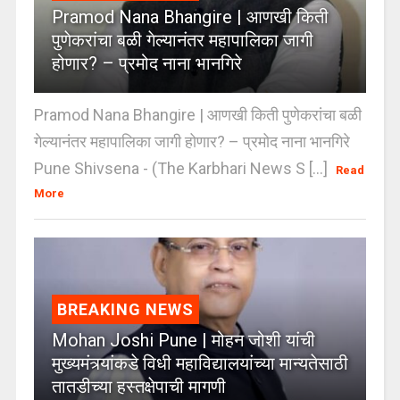
Pramod Nana Bhangire | आणखी किती
पुणेकरांचा बळी गेल्यानंतर महापालिका जागी
होणार? – प्रमोद नाना भानगिरे
Pramod Nana Bhangire | आणखी किती पुणेकरांचा बळी
गेल्यानंतर महापालिका जागी होणार? – प्रमोद नाना भानगिरे
Pune Shivsena - (The Karbhari News S [...]
Read
More
BREAKING NEWS
Mohan Joshi Pune | मोहन जोशी यांची
मुख्यमंत्र्यांकडे विधी महाविद्यालयांच्या मान्यतेसाठी
तातडीच्या हस्तक्षेपाची मागणी