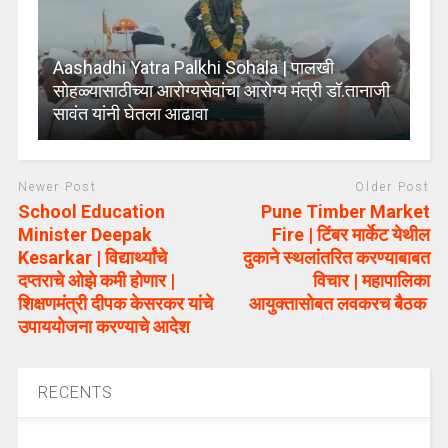
Aashadhi Yatra Palkhi Sohala | पालखी
सोहळ्यासाठीच्या आरोग्यसेवांचा आरोग्य मंत्री डॉ.तानाजी
सावंत यांनी घेतला आढावा
Newer Post
Older Post
School Education
Pune Timber Market
Minister Deepak
Fire | टिंबर मार्केट येथील
Kesarkar | विद्यार्थ्यांचे
दुकाने स्थलांतरित करण्याबाबत
दप्तराचे ओझे कमी होणार |
विचार | महापालिका
शिक्षणमंत्री दीपक केसरकर यांचे
आयुक्तासोबत लवकरच बैठक
उपाययोजना करण्याचे आदेश
RECENTS