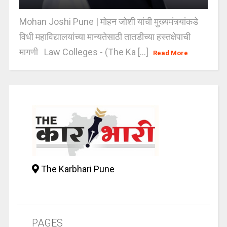
Mohan Joshi Pune | मोहन जोशी यांची मुख्यमंत्र्यांकडे
विधी महाविद्यालयांच्या मान्यतेसाठी तातडीच्या हस्तक्षेपाची
मागणी Law Colleges - (The Ka [...]
Read More
The Karbhari Pune
PAGES