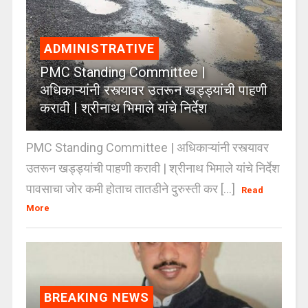
ADMINISTRATIVE
PMC Standing Committee |
अधिकाऱ्यांनी रस्त्यावर उतरून खड्ड्यांची पाहणी
करावी | श्रीनाथ भिमाले यांचे निर्देश
PMC Standing Committee | अधिकाऱ्यांनी रस्त्यावर
उतरून खड्ड्यांची पाहणी करावी | श्रीनाथ भिमाले यांचे निर्देश
पावसाचा जोर कमी होताच तातडीने दुरुस्ती कर [...]
Read
More
BREAKING NEWS