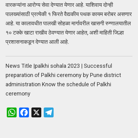
वारकऱ्यांना आरोग्य सेवा देण्यात येणार आहे. याशिवाय दोन्ही
पालख्यांसाठी प्रत्येकी १ फिरते वैद्यकीय पथक कायम बरोबर असणार
आहे. या कालावधीत पालखी सोहळा मार्गावरील खासगी रुग्णालयातील
१० टक्के खाटा राखीव ठेवण्यात येणार आहेत, अशी माहिती जिल्हा
प्रशासनाकडून देण्यात आली आहे.
News Title |palkhi sohala 2023 | Successful
preparation of Palkhi ceremony by Pune district
administration Know the schedule of Palkhi
ceremony
W
F
X
T
h
a
el
at
ce
e