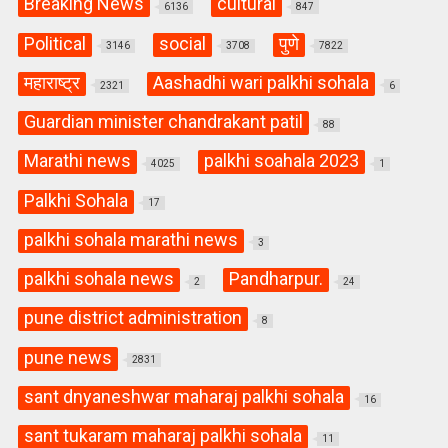
Breaking News
cultural
6136
847
Political
social
पुणे
3146
3708
7822
महाराष्ट्र
Aashadhi wari palkhi sohala
2321
6
Guardian minister chandrakant patil
88
Marathi news
palkhi soahala 2023
4025
1
Palkhi Sohala
17
palkhi sohala marathi news
3
palkhi sohala news
Pandharpur.
2
24
pune district administration
8
pune news
2831
sant dnyaneshwar maharaj palkhi sohala
16
sant tukaram maharaj palkhi sohala
11